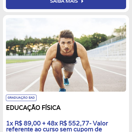
arrow_right
SAIBA MAIS
GRADUAÇÃO EAD
EDUCAÇÃO FÍSICA
1x R$ 89,00 + 48x R$ 552,77- Valor
referente ao curso sem cupom de