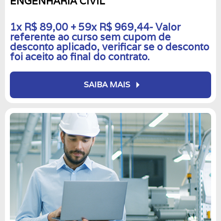
ENGENHARIA CIVIL
1x R$ 89,00 + 59x R$ 969,44- Valor
referente ao curso sem cupom de
desconto aplicado, verificar se o desconto
foi aceito ao final do contrato.
arrow_right
SAIBA MAIS