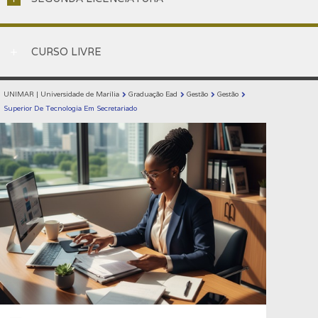
CURSO LIVRE
add
UNIMAR | Universidade de Marília
Graduação Ead
Gestão
Gestão
chevron_right
chevron_right
chevron_right
chevron_right
Superior De Tecnologia Em Secretariado