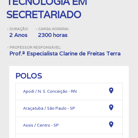
TECNOLOGIA EM
SECRETARIADO
DURAÇÃO:
CARGA HORÁRIA:
navigate_next
navigate_next
2 Anos
2300 horas
PROFESSOR RESPONSÁVEL:
navigate_next
Prof.ª Especialista Clarine de Freitas Terra
POLOS
location_on
Apodi / N. S. Conceição - RN
location_on
Araçatuba / São Paulo - SP
location_on
Assis / Centro - SP