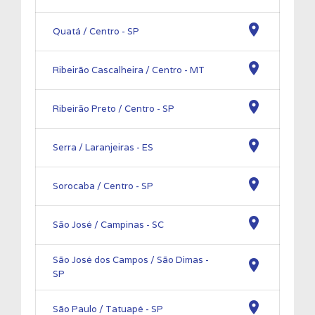
location_on
Quatá / Centro - SP
location_on
Ribeirão Cascalheira / Centro - MT
location_on
Ribeirão Preto / Centro - SP
location_on
Serra / Laranjeiras - ES
location_on
Sorocaba / Centro - SP
location_on
São José / Campinas - SC
São José dos Campos / São Dimas -
location_on
SP
location_on
São Paulo / Tatuapé - SP