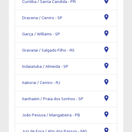
location_on
Curitiba / Santa Candida - PR
location_on
Dracena / Centro - SP
location_on
Garça / Williams - SP
location_on
Gravataí / Salgado Filho - RS
location_on
Indaiatuba / Almeida - SP
location_on
Itaboraí / Centro - RJ
location_on
Itanhaém / Praia dos Sonhos - SP
location_on
João Pessoa / Mangabeira - PB
location_on
Juiz de Fora / Alto dos Passos - MG