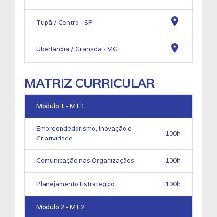
location_on
Tupã / Centro - SP
location_on
Uberlândia / Granada - MG
MATRIZ CURRICULAR
Módulo 1 - M1.1
Empreendedorismo, Inovação e
100h
Criatividade
Comunicação nas Organizações
100h
Planejamento Estratégico
100h
Módulo 2 - M1.2