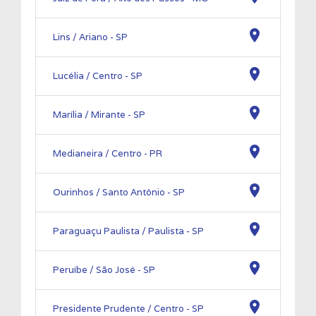
location_on
Lins / Ariano - SP
location_on
Lucélia / Centro - SP
location_on
Marília / Mirante - SP
location_on
Medianeira / Centro - PR
location_on
Ourinhos / Santo Antônio - SP
location_on
Paraguaçu Paulista / Paulista - SP
location_on
Peruíbe / São José - SP
location_on
Presidente Prudente / Centro - SP