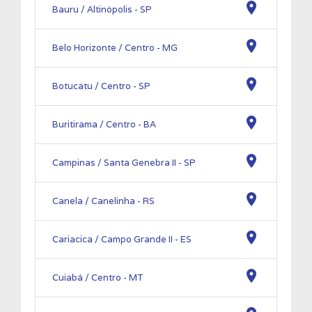
location_on
Bauru / Altinópolis - SP
location_on
Belo Horizonte / Centro - MG
location_on
Botucatu / Centro - SP
location_on
Buritirama / Centro - BA
location_on
Campinas / Santa Genebra II - SP
location_on
Canela / Canelinha - RS
location_on
Cariacica / Campo Grande II - ES
location_on
Cuiabá / Centro - MT